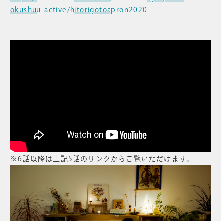
okushuu-active/hitorigotoapron2020
※6話以降は上記5話のリンクからご覧いただけます。