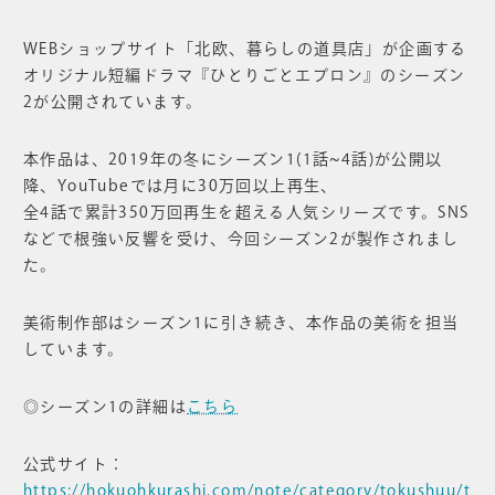
WEBショップサイト「北欧、暮らしの道具店」が企画する
オリジナル短編ドラマ『ひとりごとエプロン』のシーズン
2が公開されています。
本作品は、2019年の冬にシーズン1(1話~4話)が公開以
降、YouTubeでは月に30万回以上再生、
全4話で累計350万回再生を超える人気シリーズです。SNS
などで根強い反響を受け、今回シーズン2が製作されまし
た。
美術制作部はシーズン1に引き続き、本作品の美術を担当
しています。
◎シーズン1の詳細は
こちら
公式サイト：
https://hokuohkurashi.com/note/category/tokushuu/t