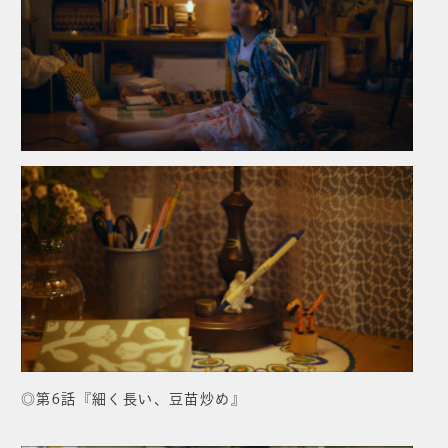
◎第6話『細く長い、豆苗炒め』