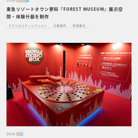
2026
デ
美
設
デ
東急リゾートタウン蓼科『FOREST MUSEUM』展示空
間・体験什器を制作
テクニカルディレクション
什器製作
常設展示
...
2026
デ
設