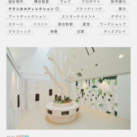
設計製作
舞台監督
ウェブ
プロダクト
制作進行
テクニカルディレクション
ブランディング
展示
アートディレクション
エンターテイメント
デザイン
ステージ
イベント
演出制御
運営
ワークショップ
グラフィック
映像
空間
ディスプレイ