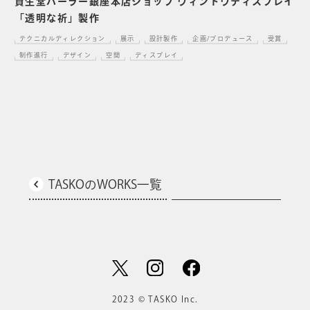
資生堂パーラー銀座本店ショップ ウィンドウディスプレイ
「透明な祈」製作
テクニカルディレクション
展示
設計製作
企画/プロデュース
受賞
制作進行
デザイン
空間
ディスプレイ
TASKOのWORKS一覧
2023 © TASKO Inc.