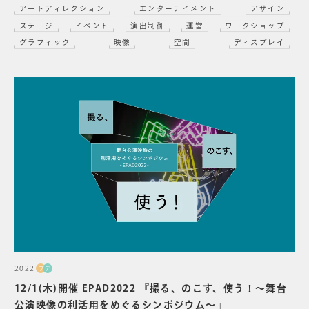
アートディレクション
エンターテイメント
デザイン
ステージ
イベント
演出制御
運営
ワークショップ
グラフィック
映像
空間
ディスプレイ
2022
プ
デ
12/1(木)開催 EPAD2022 『撮る、のこす、使う！〜舞台
公演映像の利活用をめぐるシンポジウム〜』