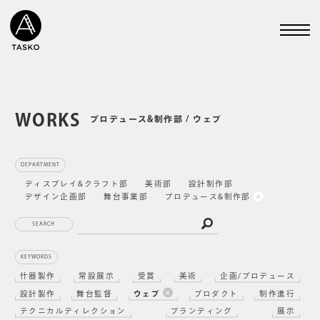
WORKS
プロデュース&制作部 / ウェブ
DEPARTMENT
ディスプレイ&クラフト部
美術部
設計制作部
デザイン企画部
舞台事業部
プロデュース&制作部
SEARCH
KEYWORDS
什器製作
常設展示
受賞
美術
企画/プロデュース
設計製作
舞台監督
ウェブ
プロダクト
制作進行
テクニカルディレクション
ブランディング
展示