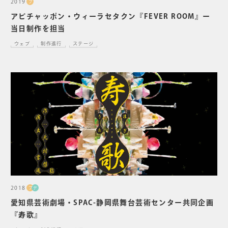
2019
プ
アピチャッポン・ウィーラセタクン『FEVER ROOM』ー
当日制作を担当
ウェブ
制作進行
ステージ
2018
プ
デ
愛知県芸術劇場・SPAC-静岡県舞台芸術センター共同企画
『寿歌』