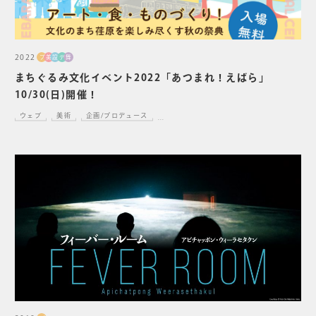
2022
プ
美
設
デ
舞
まちぐるみ文化イベント2022「あつまれ！えばら」
10/30(日)開催！
ウェブ
美術
企画/プロデュース
...