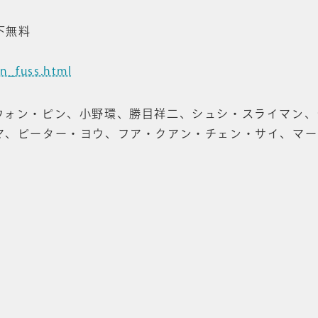
以下無料
on_fuss.html
ウォン・ピン、小野環、勝目祥二、シュシ・スライマン
マ、ピーター・ヨウ、フア・クアン・チェン・サイ、マ