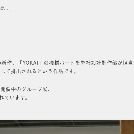
展示
”の新作、「YÖKAI」の機械パートを弊社設計制作部が担
続して排出されるという作品です。
て開催中のグループ展、
展示されています。