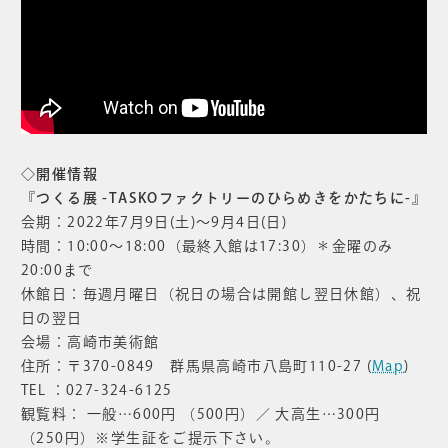
◇開催情報
『つくる展 -TASKOファクトリーのひらめきをかたちに-』
会期：2022年7月9日(土)～9月4日(日)
時間：10:00～18:00（最終入館は17:30）＊金曜のみ
20:00まで
休館日：毎週月曜日（祝日の場合は開館し翌日休館）、祝
日の翌日
会場：高崎市美術館
住所：〒370-0849 群馬県高崎市八島町110-27 (
Map
)
TEL ：027-324-6125
観覧料： 一般…600円 （500円）／ 大高生…300円
（250円）※学生証をご提示下さい。