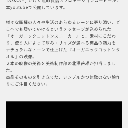
TASKOが手がけた無印良品のプロモーションムービーが2
本youtubeで公開しています。
様々な職種の人々や生活のあらゆるシーンに寄り添い、ど
こへでも履いていけるというメッセージが込められた
『オーガニックコットンスニーカー』と、素材にこだわ
り、使う人によって厚み・サイズが選べる商品の魅力を
ナチュラルなトーンで仕上げた『オーガニックコットンタ
オル』の映像。
２本の映像の美術を美術制作部の北澤岳雄が担当しまし
た。
商品そのものを引き立てた、シンプルかつ無駄のない絵作
りにご注目ください。