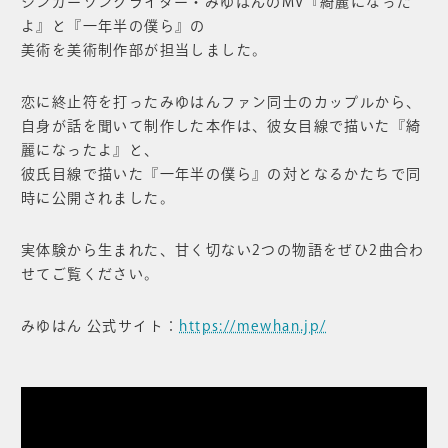
シンガーソングライター・みゆはんのMV『綺麗になった
よ』と『一年半の僕ら』の
美術を美術制作部が担当しました。
恋に終止符を打ったみゆはんファン同士のカップルから、
自身が話を聞いて制作した本作は、彼女目線で描いた『綺
麗になったよ』と、
彼氏目線で描いた『一年半の僕ら』の対となるかたちで同
時に公開されました。
実体験から生まれた、甘く切ない2つの物語をぜひ2曲合わ
せてご覧ください。
みゆはん 公式サイト：
https://mewhan.jp/