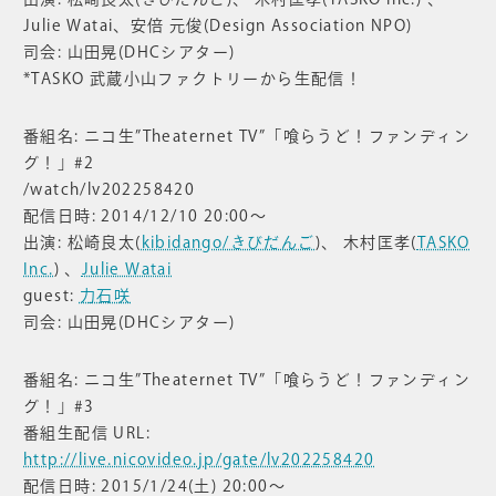
Julie Watai、安倍 元俊(Design Association NPO)
司会: 山田晃(DHCシアター)
*TASKO 武蔵小山ファクトリーから生配信！
番組名: ニコ生”Theaternet TV”「喰らうど！ファンディン
グ！」#2
/watch/lv202258420
配信日時: 2014/12/10 20:00〜
出演: 松崎良太(
kibidango/きびだんご
)、 木村匡孝(
TASKO
Inc.
) 、
Julie Watai
guest:
力石咲
司会: 山田晃(DHCシアター)
番組名: ニコ生”Theaternet TV”「喰らうど！ファンディン
グ！」#3
番組生配信 URL:
http://live.nicovideo.jp/gate/lv202258420
配信日時: 2015/1/24(土) 20:00〜