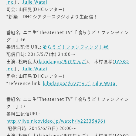
Inc.
) 、
Julie Watai
司会: 山田晃(DHCシアター)
*新築！DHCシアタースタジオより生配信！
番組名: ニコ生”Theaternet TV”「喰らうど！ファンディン
グ！」#6
番組生配信 URL:
喰らうど！ファンディング！#6
配信日時: 2015/5/7(木) 21:00〜
出演: 松崎良太(
kibidango/きびだんご
)、 木村匡孝(
TASKO
Inc.
) 、
Julie Watai
司会: 山田晃(DHCシアター)
*reference link:
kibidango/きびだんご
Julie Watai
番組名: ニコ生”Theaternet TV”「喰らうど！ファンディン
グ！」#7
番組生配信URL:
http://live.nicovideo.jp/watch/lv223354961
配信日時: 2015/6/7(日) 20:00〜
出演: 松崎良太(kibidango/きびだんご)、 木村匡孝(TASKO