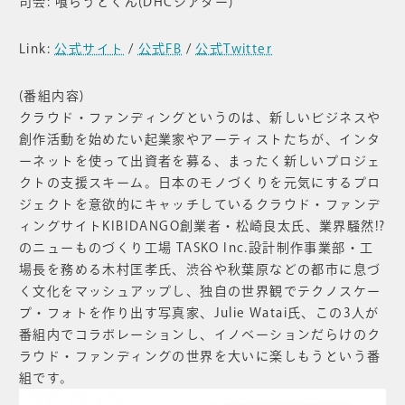
司会: 喰らうどくん(DHCシアター)
Link:
公式サイト
/
公式FB
/
公式Twitter
(番組内容)
クラウド・ファンディングというのは、新しいビジネスや
創作活動を始めたい起業家やアーティストたちが、インタ
ーネットを使って出資者を募る、まったく新しいプロジェ
クトの支援スキーム。日本のモノづくりを元気にするプロ
ジェクトを意欲的にキャッチしているクラウド・ファンデ
ィングサイトKIBIDANGO創業者・松崎良太氏、業界騒然!?
のニューものづくり工場 TASKO Inc.設計制作事業部・工
場長を務める木村匡孝氏、渋谷や秋葉原などの都市に息づ
く文化をマッシュアップし、独自の世界観でテクノスケー
プ・フォトを作り出す写真家、Julie Watai氏、この3人が
番組内でコラボレーションし、イノベーションだらけのク
ラウド・ファンディングの世界を大いに楽しもうという番
組です。