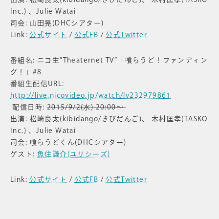
Inc.) 、Julie Watai
司会: 山田晃(DHCシアター)
Link:
公式サイト
/
公式FB
/
公式Twitter
番組名: ニコ生”Theaternet TV”「喰らうど！ファンディン
グ！」#8
番組生配信URL:
http://live.nicovideo.jp/watch/lv232979861
配信日時:
2015/9/2(水) 20:00〜
出演: 松崎良太(kibidango/きびだんご)、 木村匡孝(TASKO
Inc.) 、Julie Watai
司会: 喰らうどくん(DHCシアター)
ゲスト:
魚住謙介(ユリシーズ)
Link:
公式サイト
/
公式FB
/
公式Twitter