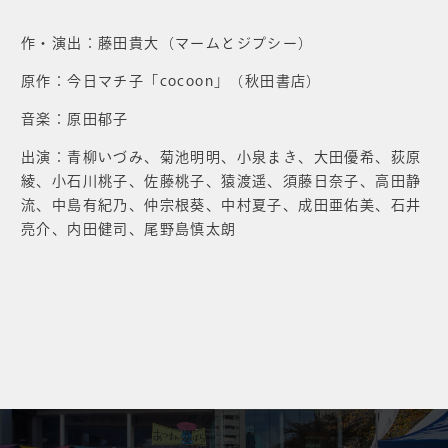
作・演出：藤田貴大（マームとジプシー）
原作：今日マチ子「cocoon」（秋田書店）
音楽：原田郁子
出演：青柳いづみ、菊池明明、小泉まき、大田優希、荻原
綾、小石川桃子、佐藤桃子、猿渡遥、須藤日奈子、高田静
流、中島有紀乃、仲宗根葵、中村夏子、成田亜佑美、石井
亮介、内田健司、尾野島慎太朗