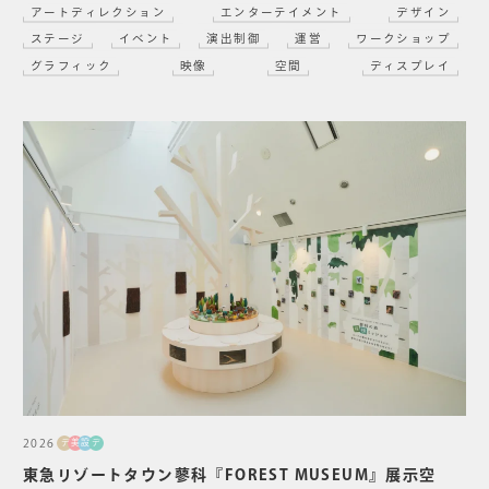
アートディレクション
エンターテイメント
デザイン
ステージ
イベント
演出制御
運営
ワークショップ
グラフィック
映像
空間
ディスプレイ
2026
デ
美
設
デ
東急リゾートタウン蓼科『FOREST MUSEUM』展示空