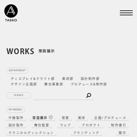
WORKS
常設展示
DEPARTMENT
ディスプレイ&クラフト部
美術部
設計制作部
デザイン企画部
舞台事業部
プロデュース&制作部
SEARCH
KEYWORDS
什器製作
常設展示
受賞
美術
企画/プロデュース
設計製作
舞台監督
ウェブ
プロダクト
制作進行
テクニカルディレクション
ブランディング
展示