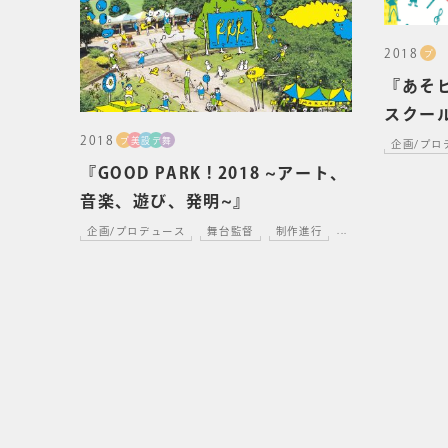
2018
プ
『あそビ
スクール
作を担
2018
プ
美
設
デ
舞
企画/プロ
『GOOD PARK ! 2018 ~アート、
音楽、遊び、発明~』
企画/プロデュース
舞台監督
制作進行
...