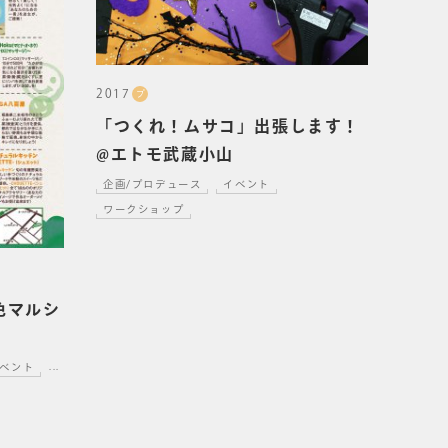
2017
プ
「つくれ！ムサコ」出張します！
@エトモ武蔵小山
企画/プロデュース
イベント
ワークショップ
色マルシ
ベント
...