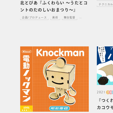
北とぴあ『ふくわらい 〜うたとコ
テクニカ
ントのたのしいおまつり〜』
企画/プロデュース
美術
舞台監督
...
2021
プ
美
『つく
カコウ