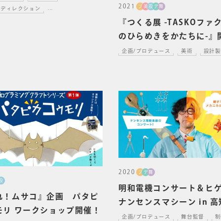
2021
プ
美
設
デ
舞
ルディレクション
...
『つくる展 -TASKOファ
のひらめきをかたちに-』開
酒田市美術館
企画/プロデュース
美術
設計製
2020
プ
デ
舞
設
明和電機コンサート＆ヒ
れ！ムサコ』企画 パタピ
ナンセンスマシーン in 高
モリ ワークショップ開催！
企画/プロデュース
舞台監督
制