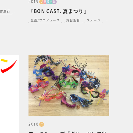
2019
プ
美
設
デ
舞
『BON CAST. 夏まつり』
作進行
...
企画/プロデュース
舞台監督
ステージ
...
2018
プ