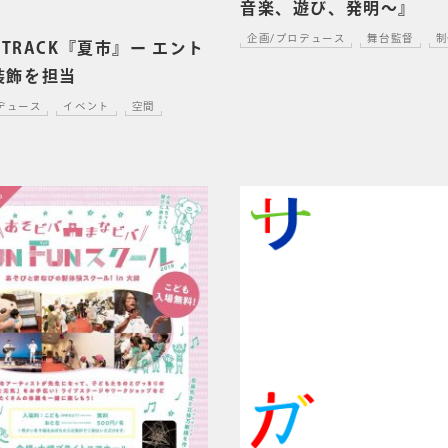
音楽、遊び、発明～』
企画/プロデュース
舞台監督
制
S TRACK『夏市』ー エント
装飾を担当
デュース
イベント
空間