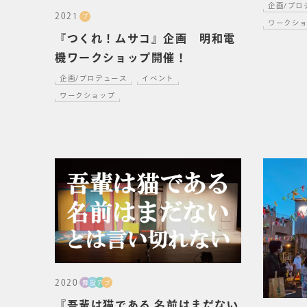
企画/プロ
2021
プ
ワークシ
『つくれ！ムサコ』企画 明和電
機ワークショップ開催！
企画/プロデュース
イベント
ワークショップ
2020
舞
設
デ
プ
『吾輩は猫である 名前はまだない