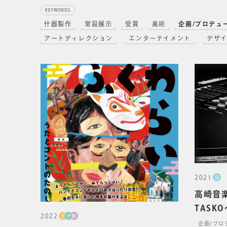
KEYWORDS
什器製作
常設展示
受賞
美術
企画/プロデュ
アートディレクション
エンターテイメント
デザ
2021
設
高崎音楽祭
TASKO～
2022
プ
デ
舞
企画/プロ