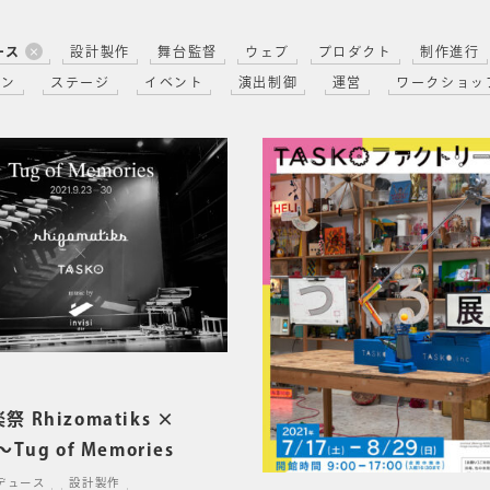
ース
設計製作
舞台監督
ウェブ
プロダクト
制作進行
イン
ステージ
イベント
演出制御
運営
ワークショッ
 Rhizomatiks ×
Tug of Memories
デュース
設計製作