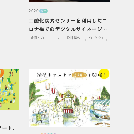
2020
設
デ
二酸化炭素センサーを利用したコ
ロナ禍でのデジタルサイネージ
「Ambilens」を開発しました。
企画/プロデュース
設計製作
プロダクト
...
～アート、