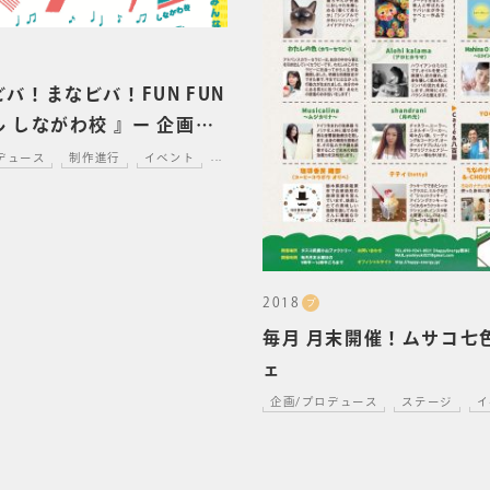
バ！まなビバ！FUN FUN
 しながわ校 』ー 企画制
当
デュース
制作進行
イベント
...
2018
プ
毎月 月末開催！ムサコ七
ェ
企画/プロデュース
ステージ
イ