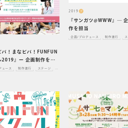
2019
プ
『サンガツ@WWW』― 
作を担当
企画/プロデュース
制作進行
ス
バ！まなビバ！FUNFUN
2019』ー 企画制作を担
デュース
制作進行
ステージ
...