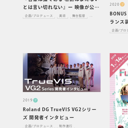
2020
プ
とは言い切れない』ー 映像が公開
BONU
されました
企画/プロデュース
美術
舞台監督
...
ランス
企画/プロ
2019
デ
Roland DG TrueVIS VG2シリー
ズ 開発者インタビュー
企画/プロデュース
制作進行