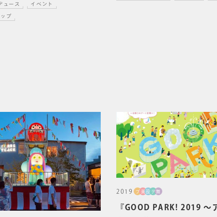
デュース
イベント
ョップ
2019
プ
美
設
デ
舞
『GOOD PARK! 2019 