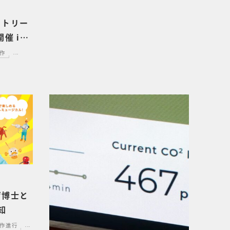
クトリー
催 in
作
...
ゲ博士と
知
作進行
...