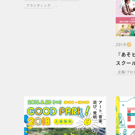
ブランディング
...
2019
プ
『あそビ
スクール
当
企画/プロ