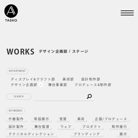
WORKS
デザイン企画部 / ステージ
DEPARTMENT
ディスプレイ&クラフト部
美術部
設計制作部
デザイン企画部
舞台事業部
プロデュース&制作部
SEARCH
KEYWORDS
什器製作
常設展示
受賞
美術
企画/プロデュース
設計製作
舞台監督
ウェブ
プロダクト
制作進行
テクニカルディレクション
ブランディング
展示