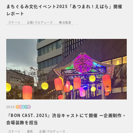
まちぐるみ文化イベント2025「あつまれ！えばら」開催
レポート
ステージ
企画/プロデュース
舞台監督
...
2025
プ
美
設
デ
舞
『BON CAST. 2025』渋谷キャストにて開催 ー企画制作・
会場装飾を担当
ステージ
美術
企画/プロデュース
...