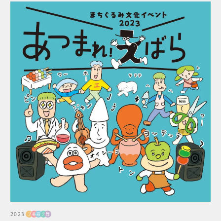
2023
プ
美
設
デ
舞