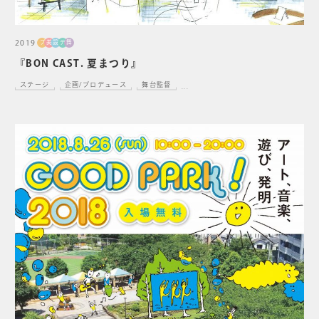
2019
プ
美
設
デ
舞
『BON CAST. 夏まつり』
ステージ
企画/プロデュース
舞台監督
...