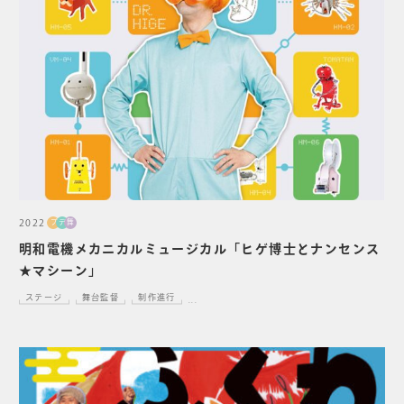
2022
プ
デ
舞
明和電機メカニカルミュージカル「ヒゲ博士とナンセンス
★マシーン」
ステージ
舞台監督
制作進行
...