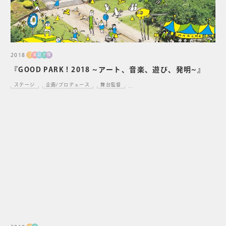
2018
プ
美
設
デ
舞
『GOOD PARK ! 2018 ~アート、音楽、遊び、発明~』
ステージ
企画/プロデュース
舞台監督
...