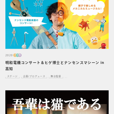
2020
プ
デ
舞
明和電機コンサート＆ヒゲ博士とナンセンスマシーン in
高知
ステージ
企画/プロデュース
舞台監督
...