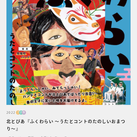
2022
プ
デ
舞
北とぴあ『ふくわらい 〜うたとコントのたのしいおまつ
り〜』