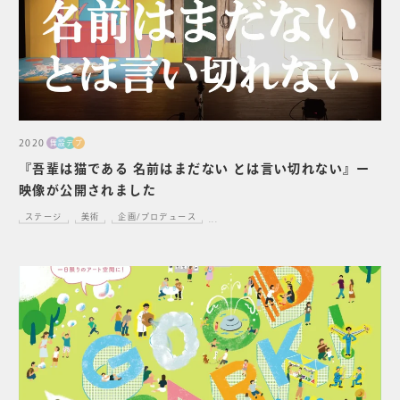
2020
舞
設
デ
プ
『吾輩は猫である 名前はまだない とは言い切れない』ー
映像が公開されました
ステージ
美術
企画/プロデュース
...