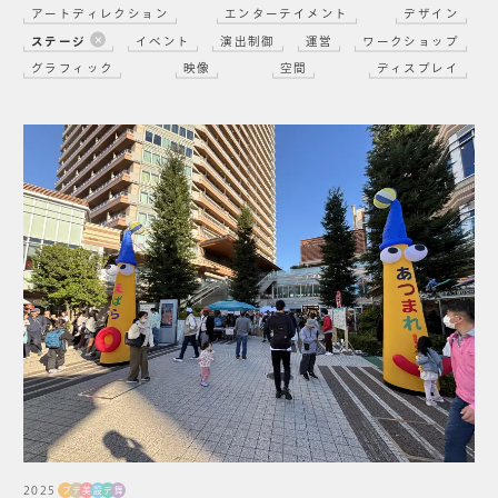
アートディレクション
エンターテイメント
デザイン
ステージ
イベント
演出制御
運営
ワークショップ
グラフィック
映像
空間
ディスプレイ
2025
プ
デ
美
設
デ
舞