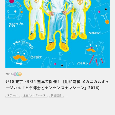
2016
舞
デ
プ
9/10 東京・9/24 熊本で開催！【明和電機 メカニカルミュ
ージカル「ヒゲ博士とナンセンス★マシーン」2016】
ステージ
企画/プロデュース
舞台監督
...