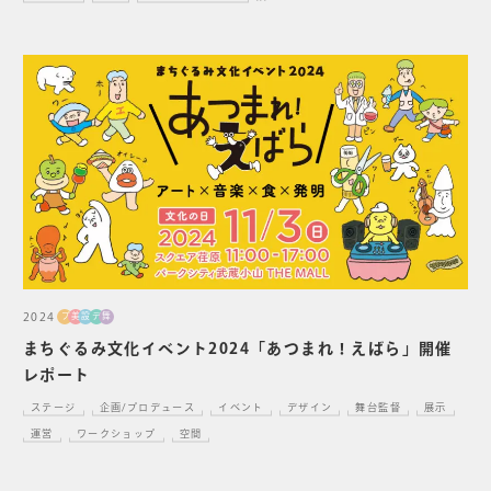
2024
プ
美
設
デ
舞
まちぐるみ文化イベント2024「あつまれ！えばら」開催
レポート
ステージ
企画/プロデュース
イベント
デザイン
舞台監督
展示
運営
ワークショップ
空間