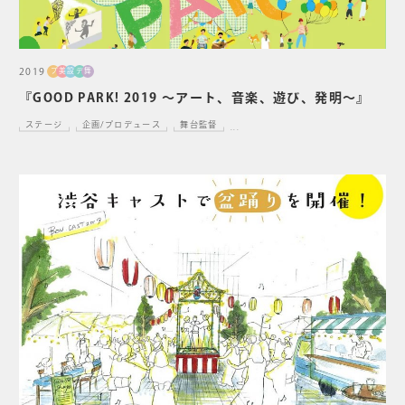
2019
プ
美
設
デ
舞
『GOOD PARK! 2019 ～アート、音楽、遊び、発明～』
ステージ
企画/プロデュース
舞台監督
...