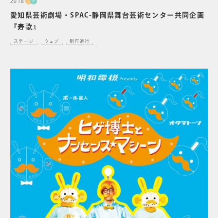
2018
プ
デ
愛知県芸術劇場・SPAC-静岡県舞台芸術センター共同企画
『寿歌』
ステージ
ウェブ
制作進行
...